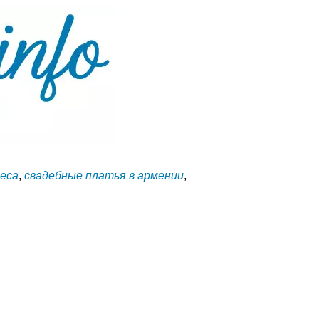
реса
,
свадебные платья в армении
,