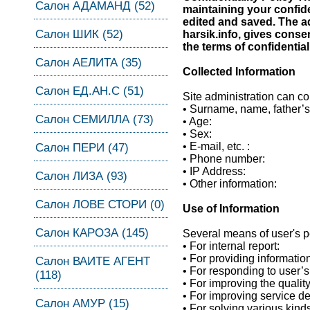
Салон АДАМАНД (52)
maintaining your confide
edited and saved. The a
Салон ШИК (52)
harsik.info, gives consen
the terms of confidential
Салон АЕЛИТА (35)
Collected Information
Салон ЕД.АН.С (51)
Site administration can co
• Surname, name, father’
Салон СЕМИЛЛА (73)
• Age:
• Sex:
• E-mail, etc. :
Салон ПЕРИ (47)
• Phone number:
• IP Address:
Салон ЛИЗА (93)
• Other information:
Салон ЛОВЕ СТОРИ (0)
Use of Information
Салон КАРОЗА (145)
Several means of user's pe
• For internal report:
• For providing informatio
Салон ВАИТЕ АГЕНТ
• For responding to user’s
(118)
• For improving the quality
• For improving service de
Салон АМУР (15)
• For solving various kinds