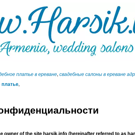
дебное платье в ереване
,
свадебные салоны в ереване ад
 платье
,
конфиденциальности
e owner of the site harsik.info (hereinafter referred to as har