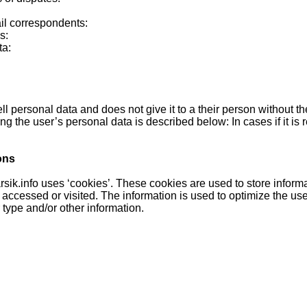
:
il correspondents:
s:
ta:
ll personal data and does not give it to a their person without t
ng the user’s personal data is described below: In cases if it is 
ons
rsik.info uses ‘cookies’. These cookies are used to store inform
or accessed or visited. The information is used to optimize the 
 type and/or other information.