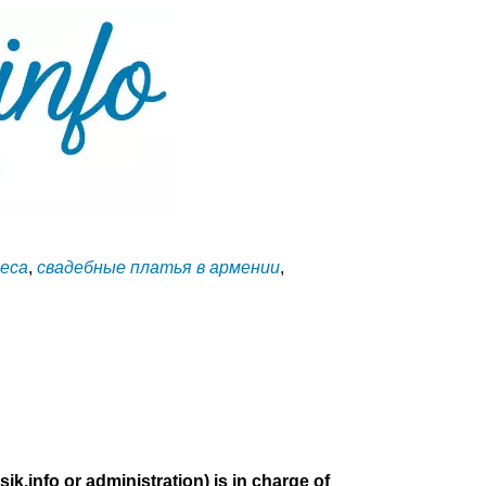
реса
,
свадебные платья в армении
,
sik.info or administration) is in charge of