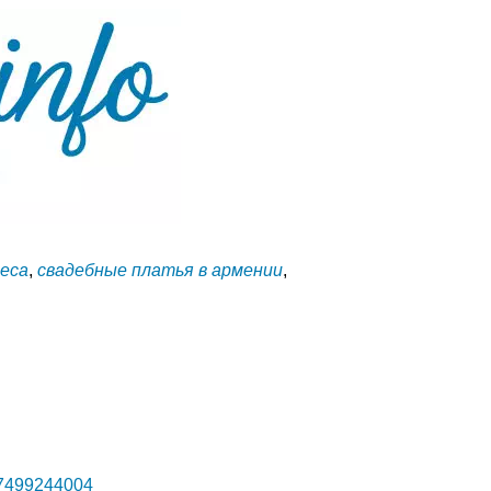
реса
,
свадебные платья в армении
,
+37499244004