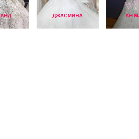
АНД
ДЖАСМИНА
АН М