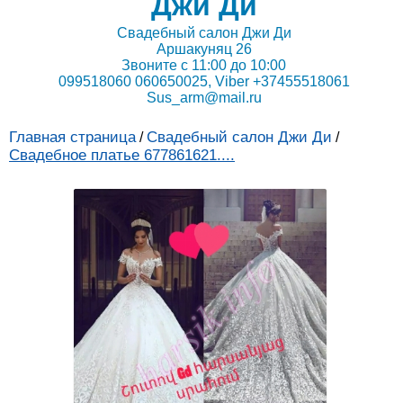
Джи Ди
Свадебный салон Джи Ди
Аршакуняц 26
Звоните с 11:00 до 10:00
099518060 060650025, Viber +37455518061
Sus_arm@mail.ru
Главная страница
Свадебный салон Джи Ди
/
/
Свадебное платье 677861621....