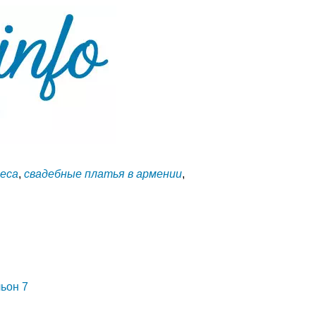
реса
,
свадебные платья в армении
,
льон 7