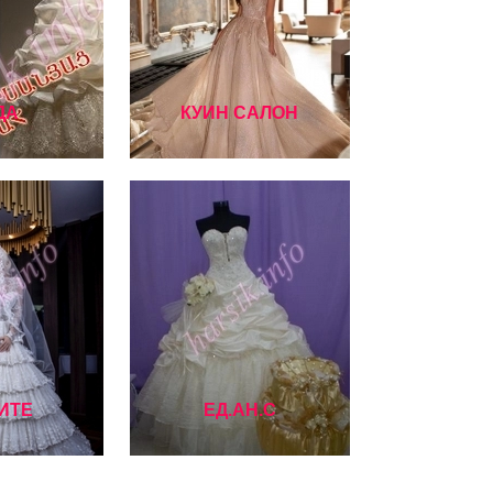
ДА
КУИН САЛОН
ИТЕ
ЕД.АН.С