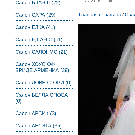
Салон БЛАНШ (22)
Главная страница
Сва
Салон САРА (29)
/
Салон ЕЛКА (41)
Салон ЕД.АН.С (51)
Салон САЛОНМС (21)
Салон ХОУС ОФ
БРИДЕ АРМЕНИА (39)
Салон ЛОВЕ СТОРИ (0)
Салон БЕЛЛА СПОСА
(0)
Салон АРСИК (3)
Салон АЕЛИТА (35)