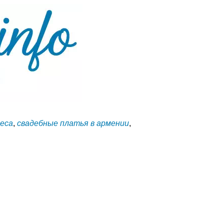
реса
,
свадебные платья в армении
,