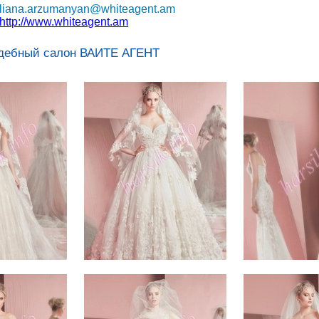
liana.arzumanyan@whiteagent.am
http://www.whiteagent.am
дебный салон ВАИТЕ АГЕНТ