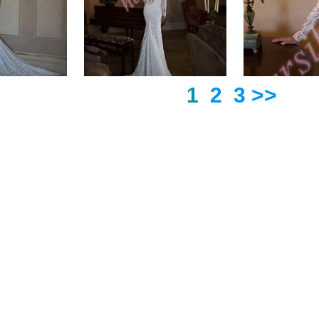
1
2
3
>>