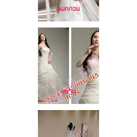
ԿԱՌՈԶԱ
ՍԵԴԱ