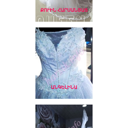
ՔՈՒԻՆ ՀԱՐՍԱՆՅԱՑ
ԱՆԳԵԼԻՆԱ