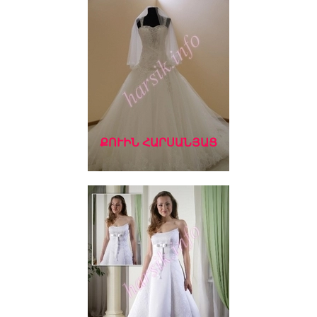
ՔՈՒԻՆ ՀԱՐՍԱՆՅԱՑ