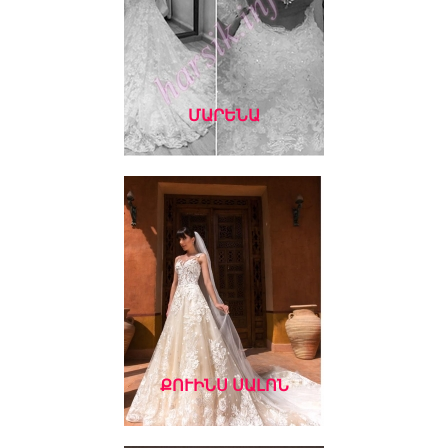
ՄԱՐԵՆԱ
ՔՈՒԻՆՍ ՍԱԼՈՆ