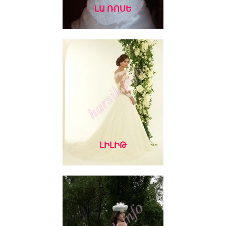
ԼԱ ՌՈՍԵ
ԼԻԼԻԹ