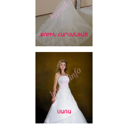
ՔՈՒԻՆ ՀԱՐՍԱՆՅԱՑ
ՍԱՌԱ