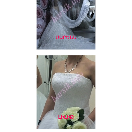
ՄԱՐԵՆԱ
ԼԻԼԻԹ