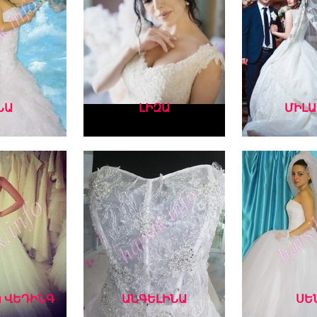
ՆԱ
ԼԻԶԱ
ՄԻԼԱ
 ՎԵԴԻՆԳ
ԱՆԳԵԼԻՆԱ
ՍԵ