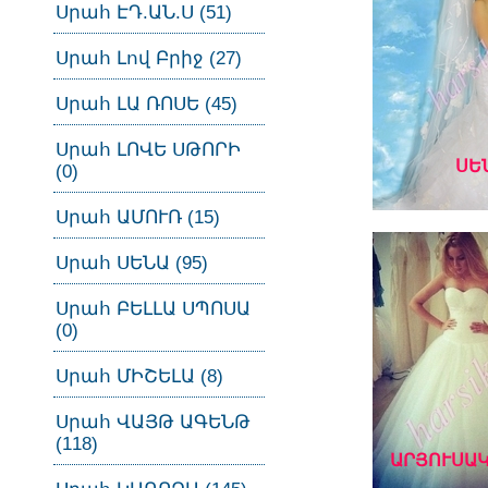
Սրահ ԷԴ.ԱՆ.Ս (51)
Սրահ Լով Բրիջ (27)
Սրահ ԼԱ ՌՈՍԵ (45)
Սրահ ԼՈՎԵ ՍԹՈՐԻ
ՍԵ
(0)
Սրահ ԱՄՈՒՌ (15)
Սրահ ՍԵՆԱ (95)
Սրահ ԲԵԼԼԱ ՍՊՈՍԱ
(0)
Սրահ ՄԻՇԵԼԱ (8)
Սրահ ՎԱՅԹ ԱԳԵՆԹ
(118)
ԱՐՅՈՒՍԱԿ