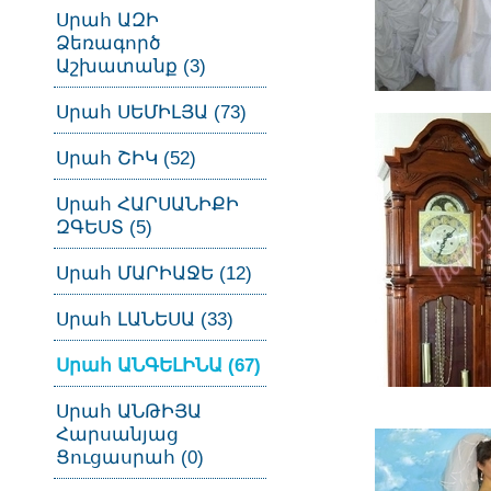
Սրահ ԱԶԻ
Ձեռագործ
Աշխատանք (3)
Սրահ ՍԵՄԻԼՅԱ (73)
Սրահ ՇԻԿ (52)
Սրահ ՀԱՐՍԱՆԻՔԻ
ԶԳԵՍՏ (5)
Սրահ ՄԱՐԻԱՋԵ (12)
Սրահ ԼԱՆԵՍԱ (33)
Սրահ ԱՆԳԵԼԻՆԱ (67)
Սրահ ԱՆԹԻՅԱ
Հարսանյաց
Ցուցասրահ (0)