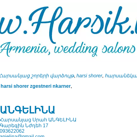
Հարսանյաց շորերի վարձույթ
,
harsi shorer
,
հարսանեկան
harsi shorer zgestneri nkarner
,
ԱՆԳԵԼԻՆԱ
Հարսանյաց Սրահ ԱՆԳԵԼԻՆԱ
Գարեգին Նժդեհ 17
093622062
anjelina@gmail.com