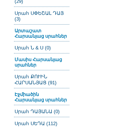
(29)
Սրահ ՍՓԵՇԱԼ ԴԱՅ
(3)
Արտաշատ
Հարսանյաց սրահներ
Սրահ Ն & Ս (0)
Մասիս Հարսանյաց
սրահներ
Սրահ ՔՈՒԻՆ
ՀԱՐՍԱՆՅԱՑ (91)
Էջմիածին
Հարսանյաց սրահներ
Սրահ ԴԱՅԱՆԱ (0)
Սրահ ՍԵԴԱ (112)