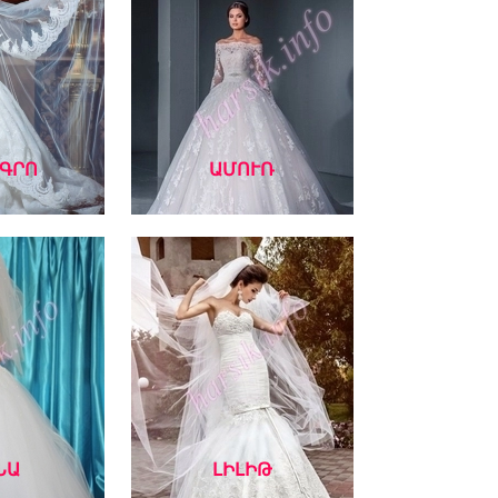
ԳՐՈ
ԱՄՈՒՌ
ՆԱ
ԼԻԼԻԹ