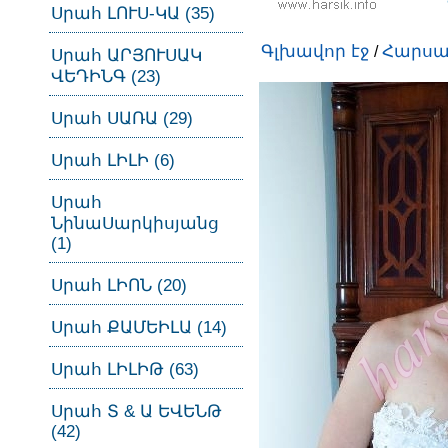
Սրահ ԼՈՒՍ-ԿԱ (35)
Գլխավոր էջ
Հարսա
/
Սրահ ԱՐՅՈՒՍԱԿ
ՎԵԴԻՆԳ (23)
Սրահ ՍԱՌԱ (29)
Սրահ ԼԻԼԻ (6)
Սրահ
ՆինաՍարկիսյանց
(1)
Սրահ ԼԻՈՆ (20)
Սրահ ՔԱՄԵԻԼԱ (14)
Սրահ ԼԻԼԻԹ (63)
Սրահ Տ & Ա ԵՎԵՆԹ
(42)