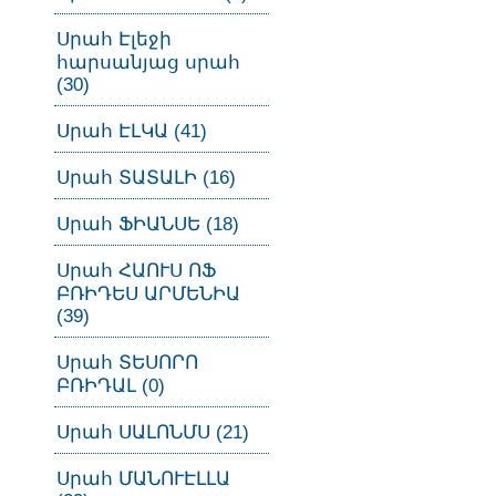
Սրահ Էլեջի
հարսանյաց սրահ
(30)
Սրահ ԷԼԿԱ (41)
Սրահ ՏԱՏԱԼԻ (16)
Սրահ ՖԻԱՆՍԵ (18)
Սրահ ՀԱՈՒՍ ՈՖ
ԲՌԻԴԵՍ ԱՐՄԵՆԻԱ
(39)
Սրահ ՏԵՍՈՐՈ
ԲՌԻԴԱԼ (0)
Սրահ ՍԱԼՈՆՄՍ (21)
Սրահ ՄԱՆՈՒԷԼԼԱ