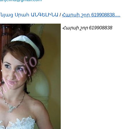
նյաց Սրահ ԱՆԳԵԼԻՆԱ
Հարսի շոր 619908838....
/
Հարսի շոր 619908838