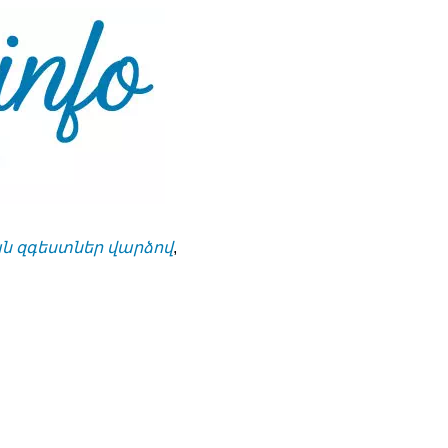
 զգեստներ վարձով
,