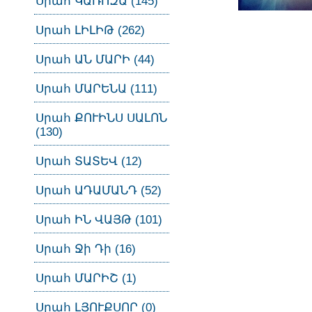
Սրահ ԿԱՌՈԶԱ (145)
Սրահ ԼԻԼԻԹ (262)
Սրահ ԱՆ ՄԱՐԻ (44)
Սրահ ՄԱՐԵՆԱ (111)
Սրահ ՔՈՒԻՆՍ ՍԱԼՈՆ
(130)
Սրահ ՏԱՏԵՎ (12)
Սրահ ԱԴԱՄԱՆԴ (52)
Սրահ ԻՆ ՎԱՅԹ (101)
Սրահ Ջի Դի (16)
Սրահ ՄԱՐԻՇ (1)
Սրահ ԼՅՈՒՔՍՈՐ (0)