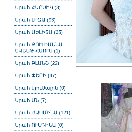
Սրահ ՀԱՐՍԻԿ (3)
Սրահ ԼԻԶԱ (93)
Սրահ ԱԵԼԻՏԱ (35)
Սրահ ՋՈՒԼԻԱՆՆԱ
ԵՎԵՆԹ ՀԱՈՒՍ (1)
Սրահ ԲԼԱՆՇ (22)
Սրահ ՓԵՐԻ (47)
Սրահ նյուՍալոն (0)
Սրահ ԱՆ (7)
Սրահ ԺԱՍՄԻՆԱ (121)
Սրահ ՈՒՆԴԻՆԱ (0)