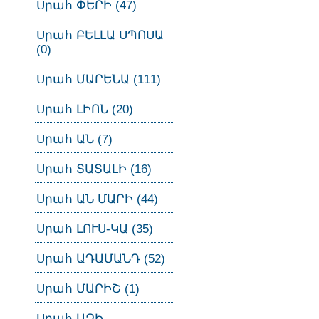
Սրահ ՓԵՐԻ (47)
Սրահ ԲԵԼԼԱ ՍՊՈՍԱ
(0)
Սրահ ՄԱՐԵՆԱ (111)
Սրահ ԼԻՈՆ (20)
Սրահ ԱՆ (7)
Սրահ ՏԱՏԱԼԻ (16)
Սրահ ԱՆ ՄԱՐԻ (44)
Սրահ ԼՈՒՍ-ԿԱ (35)
Սրահ ԱԴԱՄԱՆԴ (52)
Սրահ ՄԱՐԻՇ (1)
Սրահ ԱԶԻ