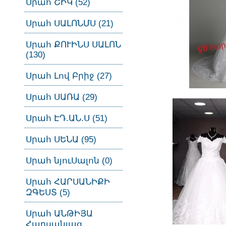
Սրահ ՇԻԿ (52)
Սրահ ՍԱԼՈՆՄՍ (21)
Սրահ ՔՈՒԻՆՍ ՍԱԼՈՆ
(130)
Սրահ Լով Բրիջ (27)
Սրահ ՍԱՌԱ (29)
Սրահ ԷԴ.ԱՆ.Ս (51)
Սրահ ՍԵՆԱ (95)
Սրահ նյուՍալոն (0)
Սրահ ՀԱՐՍԱՆԻՔԻ
ԶԳԵՍՏ (5)
Սրահ ԱՆԹԻՅԱ
Հարսանյաց