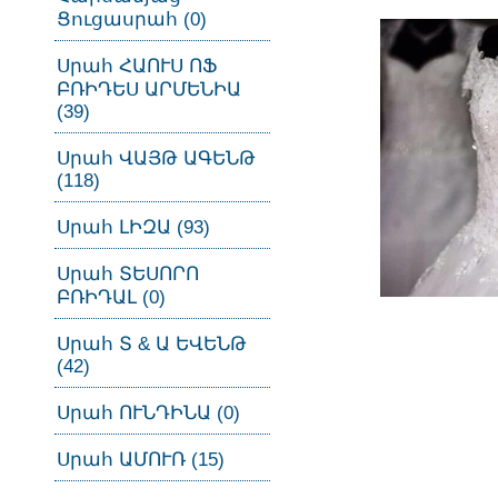
Ցուցասրահ (0)
Սրահ ՀԱՈՒՍ ՈՖ
ԲՌԻԴԵՍ ԱՐՄԵՆԻԱ
(39)
Սրահ ՎԱՅԹ ԱԳԵՆԹ
(118)
Սրահ ԼԻԶԱ (93)
Սրահ ՏԵՍՈՐՈ
ԲՌԻԴԱԼ (0)
Սրահ Տ & Ա ԵՎԵՆԹ
(42)
Սրահ ՈՒՆԴԻՆԱ (0)
Սրահ ԱՄՈՒՌ (15)