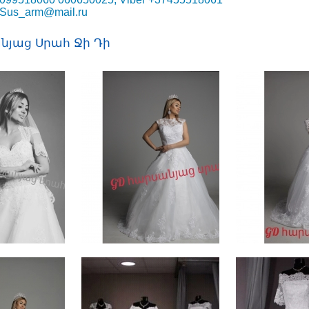
Sus_arm@mail.ru
նյաց Սրահ Ջի Դի