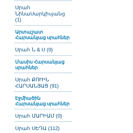
Սրահ
ՆինաՍարկիսյանց
(1)
Արտաշատ
Հարսանյաց սրահներ
Սրահ Ն & Ս (0)
Մասիս Հարսանյաց
սրահներ
Սրահ ՔՈՒԻՆ
ՀԱՐՍԱՆՅԱՑ (91)
Էջմիածին
Հարսանյաց սրահներ
Սրահ ՄԱՐԻԱՄ (0)
Սրահ ՍԵԴԱ (112)