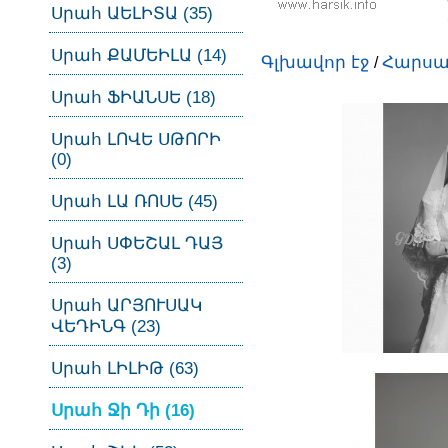
Սրահ ԱԵԼԻՏԱ (35)
Սրահ ՔԱՄԵԻԼԱ (14)
Գլխավոր էջ
Հարսա
/
Սրահ ՖԻԱՆՍԵ (18)
Սրահ ԼՈՎԵ ՍԹՈՐԻ
(0)
Սրահ ԼԱ ՌՈՍԵ (45)
Սրահ ՍՓԵՇԱԼ ԴԱՅ
(3)
Սրահ ԱՐՅՈՒՍԱԿ
ՎԵԴԻՆԳ (23)
Սրահ ԼԻԼԻԹ (63)
Սրահ Ջի Դի (16)