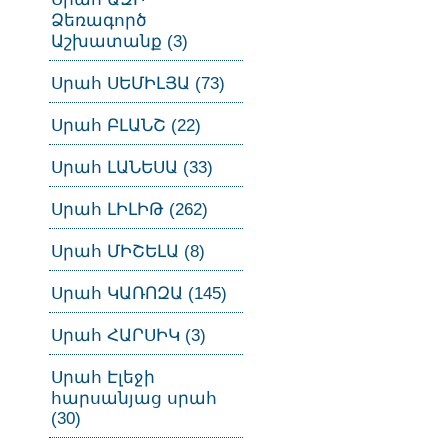
Ձեռագործ
Աշխատանք (3)
Սրահ ՍԵՄԻԼՅԱ (73)
Սրահ ԲԼԱՆՇ (22)
Սրահ ԼԱՆԵՍԱ (33)
Սրահ ԼԻԼԻԹ (262)
Սրահ ՄԻՇԵԼԱ (8)
Սրահ ԿԱՌՈԶԱ (145)
Սրահ ՀԱՐՍԻԿ (3)
Սրահ Էլեջի
հարսանյաց սրահ
(30)