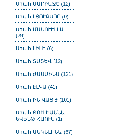
Սրահ ՄԱՐԻԱՋԵ (12)
Սրահ ԼՅՈՒՔՍՈՐ (0)
Սրահ ՄԱՆՈՒԷԼԼԱ
(29)
Սրահ ԼԻԼԻ (6)
Սրահ ՏԱՏԵՎ (12)
Սրահ ԺԱՍՄԻՆԱ (121)
Սրահ ԷԼԿԱ (41)
Սրահ ԻՆ ՎԱՅԹ (101)
Սրահ ՋՈՒԼԻԱՆՆԱ
ԵՎԵՆԹ ՀԱՈՒՍ (1)
Սրահ ԱՆԳԵԼԻՆԱ (67)