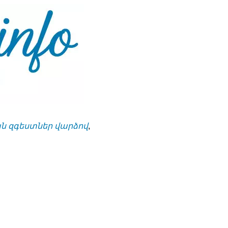
 զգեստներ վարձով
,