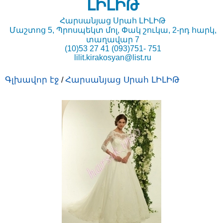
ԼԻԼԻԹ
Հարսանյաց Սրահ ԼԻԼԻԹ
Մաշտոց 5, Պրոսպեկտ մոլ, Փակ շուկա, 2-րդ հարկ,
տաղավար 7
(10)53 27 41 (093)751- 751
lilit.kirakosyan@list.ru
Գլխավոր էջ
Հարսանյաց Սրահ ԼԻԼԻԹ
/