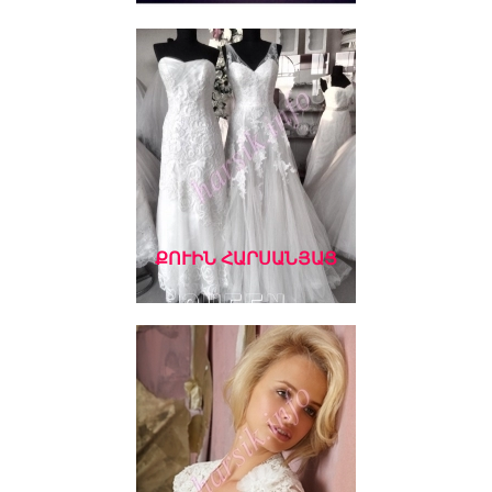
ՔՈՒԻՆ ՀԱՐՍԱՆՅԱՑ