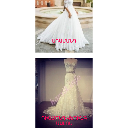
ԱԴԱՄԱՆԴ
ԴԻԱՄՈՆԴ ՎԵԴԻՆԳ
ՍԱԼՈՆ