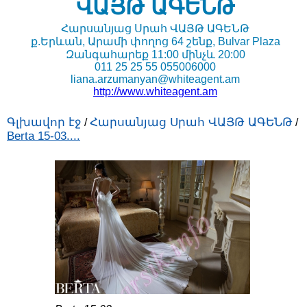
ՎԱՅԹ ԱԳԵՆԹ
Հարսանյաց Սրահ ՎԱՅԹ ԱԳԵՆԹ
ք.Երևան, Արամի փողոց 64 շենք, Bulvar Plaza
Զանգահարեք 11:00 մինչև 20:00
011 25 25 55 055006000
liana.arzumanyan@whiteagent.am
http://www.whiteagent.am
Գլխավոր էջ
Հարսանյաց Սրահ ՎԱՅԹ ԱԳԵՆԹ
/
/
Berta 15-03....