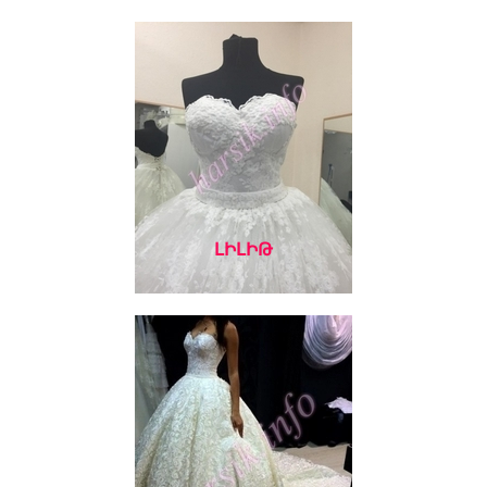
ԼԻԼԻԹ