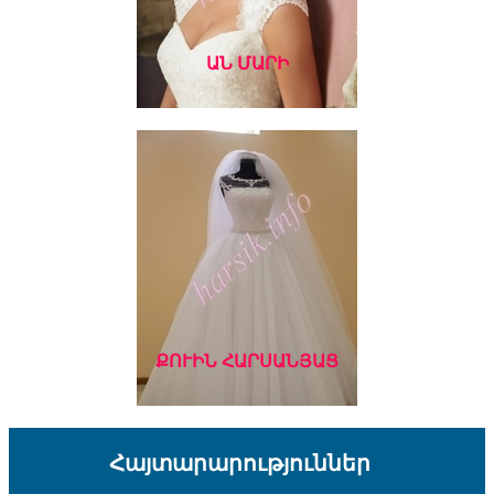
ԱՆ ՄԱՐԻ
ՔՈՒԻՆ ՀԱՐՍԱՆՅԱՑ
Հայտարարություններ