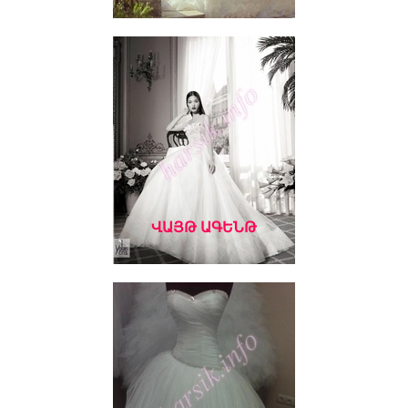
ՎԱՅԹ ԱԳԵՆԹ