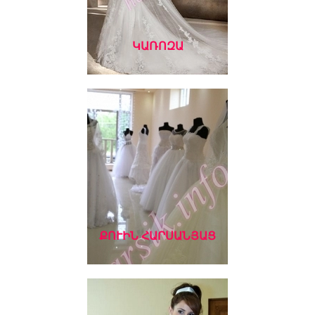
ԿԱՌՈԶԱ
ՔՈՒԻՆ ՀԱՐՍԱՆՅԱՑ