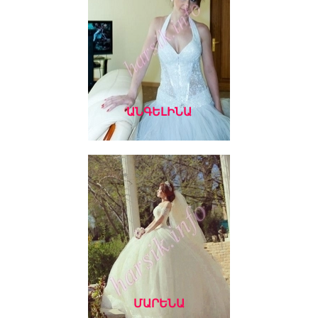
ԱՆԳԵԼԻՆԱ
ՄԱՐԵՆԱ