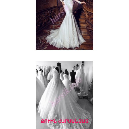
ՔՈՒԻՆ ՀԱՐՍԱՆՅԱՑ