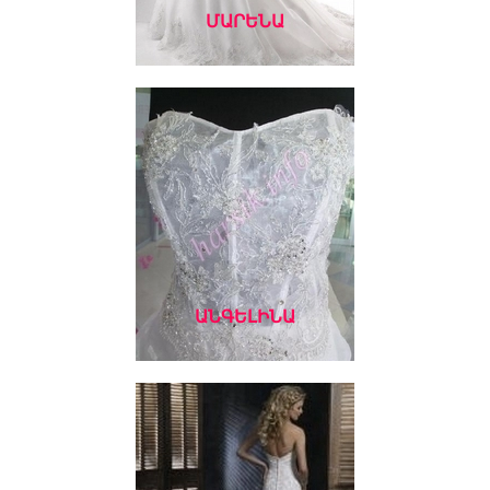
ՄԱՐԵՆԱ
ԱՆԳԵԼԻՆԱ