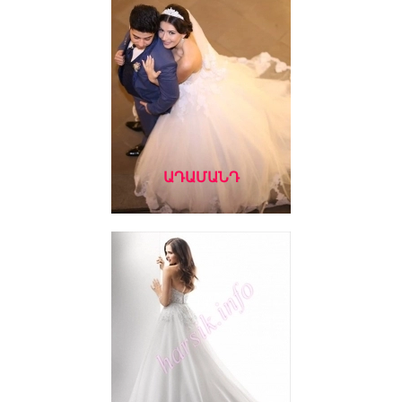
ԱԴԱՄԱՆԴ