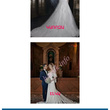
ԿԱՌՈԶԱ
ԷԼԿԱ