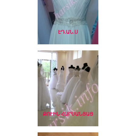
ԷԴ.ԱՆ.Ս
ՔՈՒԻՆ ՀԱՐՍԱՆՅԱՑ