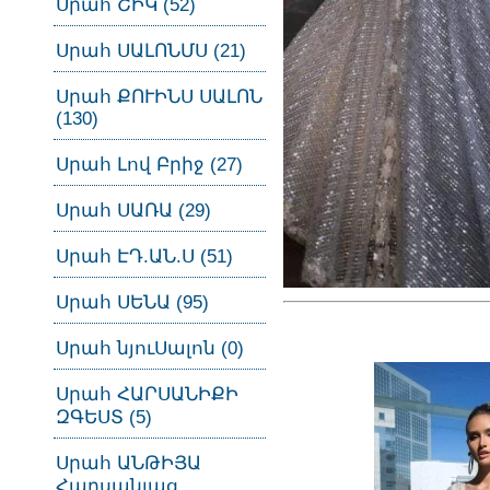
Սրահ ՇԻԿ (52)
Սրահ ՍԱԼՈՆՄՍ (21)
Սրահ ՔՈՒԻՆՍ ՍԱԼՈՆ
(130)
Սրահ Լով Բրիջ (27)
Սրահ ՍԱՌԱ (29)
Սրահ ԷԴ.ԱՆ.Ս (51)
Սրահ ՍԵՆԱ (95)
Սրահ նյուՍալոն (0)
Սրահ ՀԱՐՍԱՆԻՔԻ
ԶԳԵՍՏ (5)
Սրահ ԱՆԹԻՅԱ
Հարսանյաց