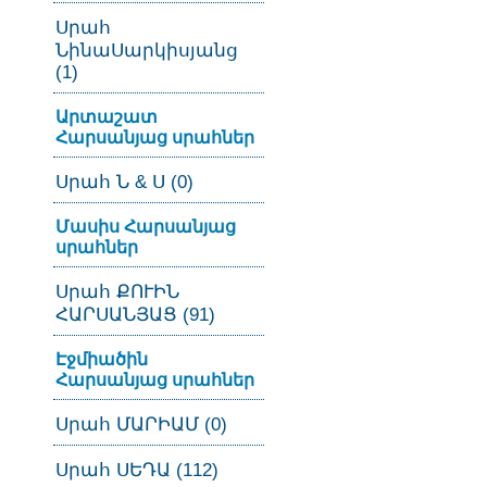
Սրահ
ՆինաՍարկիսյանց
(1)
Արտաշատ
Հարսանյաց սրահներ
Սրահ Ն & Ս (0)
Մասիս Հարսանյաց
սրահներ
Սրահ ՔՈՒԻՆ
ՀԱՐՍԱՆՅԱՑ (91)
Էջմիածին
Հարսանյաց սրահներ
Սրահ ՄԱՐԻԱՄ (0)
Սրահ ՍԵԴԱ (112)