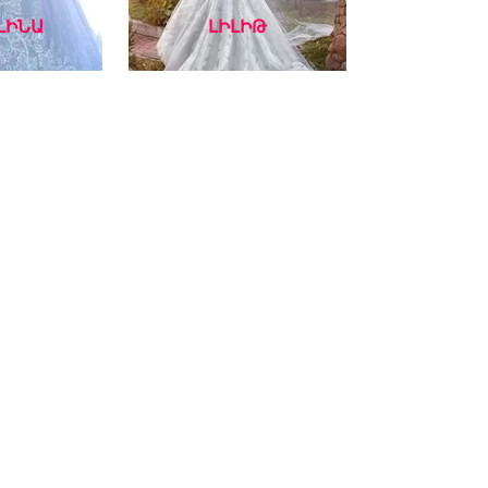
ԼԻՆԱ
ԼԻԼԻԹ