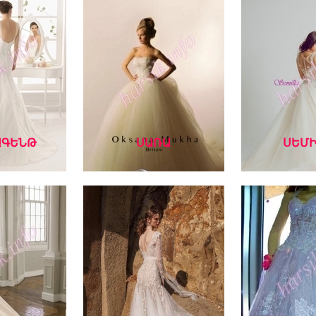
ԱԳԵՆԹ
ՍԱՌԱ
ՍԵՄԻ