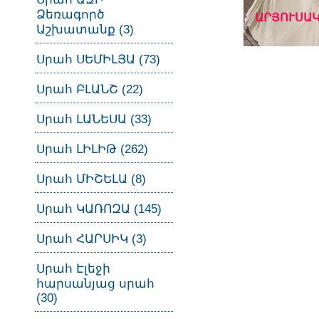
Ձեռագործ
ԱՐՅՈՒՍԱԿ
Աշխատանք (3)
Սրահ ՍԵՄԻԼՅԱ (73)
Սրահ ԲԼԱՆՇ (22)
Սրահ ԼԱՆԵՍԱ (33)
Սրահ ԼԻԼԻԹ (262)
Սրահ ՄԻՇԵԼԱ (8)
Սրահ ԿԱՌՈԶԱ (145)
Սրահ ՀԱՐՍԻԿ (3)
Սրահ Էլեջի
հարսանյաց սրահ
(30)