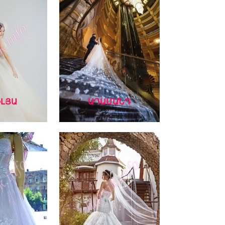
ԼՅԱ
ԱԴԱՄԱՆԴ