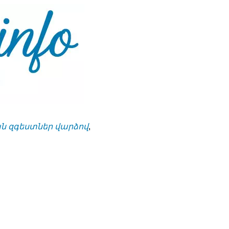
 զգեստներ վարձով
,