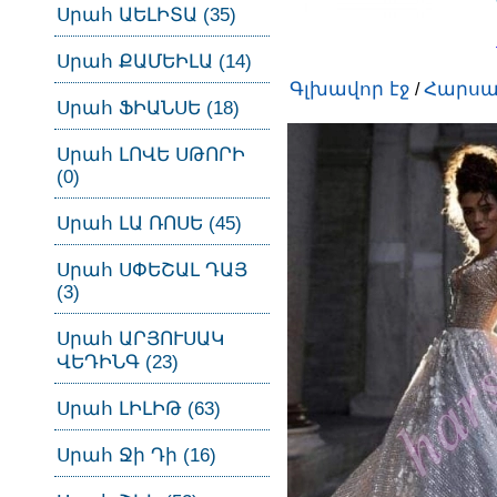
Սրահ ԱԵԼԻՏԱ (35)
Սրահ ՔԱՄԵԻԼԱ (14)
Գլխավոր էջ
Հարսա
/
Սրահ ՖԻԱՆՍԵ (18)
Սրահ ԼՈՎԵ ՍԹՈՐԻ
(0)
Սրահ ԼԱ ՌՈՍԵ (45)
Սրահ ՍՓԵՇԱԼ ԴԱՅ
(3)
Սրահ ԱՐՅՈՒՍԱԿ
ՎԵԴԻՆԳ (23)
Սրահ ԼԻԼԻԹ (63)
Սրահ Ջի Դի (16)