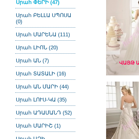
Սրահ ՓԵՐԻ (47)
Սրահ ԲԵԼԼԱ ՍՊՈՍԱ
(0)
Սրահ ՄԱՐԵՆԱ (111)
Սրահ ԼԻՈՆ (20)
Սրահ ԱՆ (7)
ՎԱՅԹ 
Սրահ ՏԱՏԱԼԻ (16)
Սրահ ԱՆ ՄԱՐԻ (44)
Սրահ ԼՈՒՍ-ԿԱ (35)
Սրահ ԱԴԱՄԱՆԴ (52)
Սրահ ՄԱՐԻՇ (1)
Սրահ ԱԶԻ