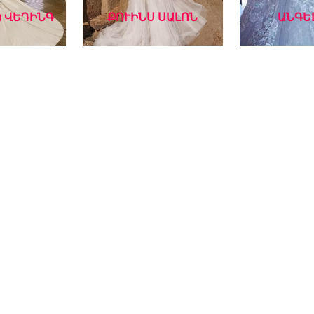
 ՎԵԴԻՆԳ
ՔՈՒԻՆՍ ՍԱԼՈՆ
ԱՆԳԵ