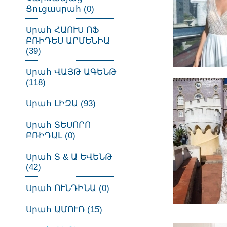
Ցուցասրահ (0)
Սրահ ՀԱՈՒՍ ՈՖ
ԲՌԻԴԵՍ ԱՐՄԵՆԻԱ
(39)
Սրահ ՎԱՅԹ ԱԳԵՆԹ
(118)
Սրահ ԼԻԶԱ (93)
Սրահ ՏԵՍՈՐՈ
ԲՌԻԴԱԼ (0)
Սրահ Տ & Ա ԵՎԵՆԹ
(42)
Սրահ ՈՒՆԴԻՆԱ (0)
Սրահ ԱՄՈՒՌ (15)