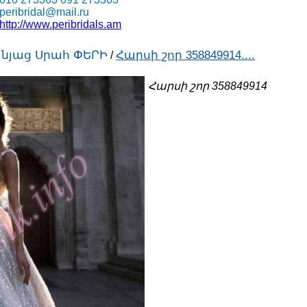
peribridal@mail.ru
http://www.peribridals.am
նյաց Սրահ ՓԵՐԻ
Հարսի շոր 358849914....
/
Հարսի շոր 358849914