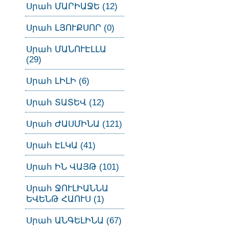
Սրահ ՄԱՐԻԱՋԵ (12)
Սրահ ԼՅՈՒՔՍՈՐ (0)
Սրահ ՄԱՆՈՒԷԼԼԱ
(29)
Սրահ ԼԻԼԻ (6)
Սրահ ՏԱՏԵՎ (12)
Սրահ ԺԱՍՄԻՆԱ (121)
Սրահ ԷԼԿԱ (41)
Սրահ ԻՆ ՎԱՅԹ (101)
Սրահ ՋՈՒԼԻԱՆՆԱ
ԵՎԵՆԹ ՀԱՈՒՍ (1)
Սրահ ԱՆԳԵԼԻՆԱ (67)