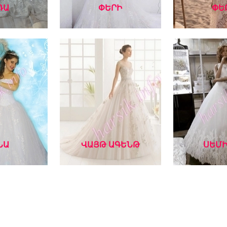
ՌԱ
ՓԵՐԻ
ՓԵ
ՆԱ
ՎԱՅԹ ԱԳԵՆԹ
ՍԵՄԻ