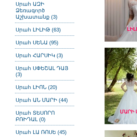
Սրահ ԱԶԻ
Ձեռագործ
Աշխատանք (3)
ԼԻԼ
Սրահ ԼԻԼԻԹ (63)
Սրահ ՍԵՆԱ (95)
Սրահ ՀԱՐՍԻԿ (3)
Սրահ ՍՓԵՇԱԼ ԴԱՅ
(3)
Սրահ ԼԻՈՆ (20)
Սրահ ԱՆ ՄԱՐԻ (44)
ՄԱՐԻ 
Սրահ ՏԵՍՈՐՈ
ԲՌԻԴԱԼ (0)
Սրահ ԼԱ ՌՈՍԵ (45)