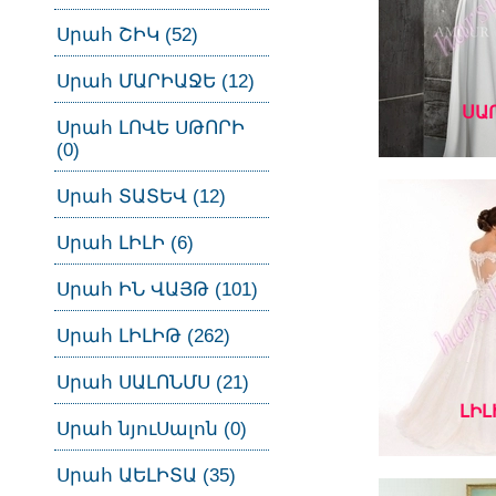
Սրահ ՇԻԿ (52)
Սրահ ՄԱՐԻԱՋԵ (12)
ՍԱ
Սրահ ԼՈՎԵ ՍԹՈՐԻ
(0)
Սրահ ՏԱՏԵՎ (12)
Սրահ ԼԻԼԻ (6)
Սրահ ԻՆ ՎԱՅԹ (101)
Սրահ ԼԻԼԻԹ (262)
Սրահ ՍԱԼՈՆՄՍ (21)
ԼԻԼ
Սրահ նյուՍալոն (0)
Սրահ ԱԵԼԻՏԱ (35)