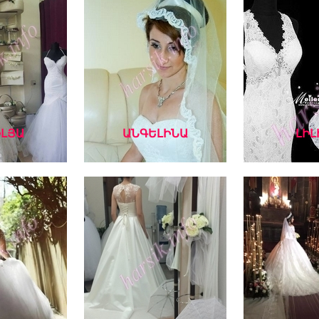
ԼՅԱ
ԱՆԳԵԼԻՆԱ
ԼԻԼ