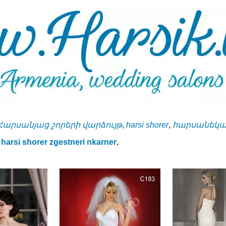
Հարսանյաց շորերի վարձույթ
,
harsi shorer
,
հարսանեկան
harsi shorer zgestneri nkarner
,