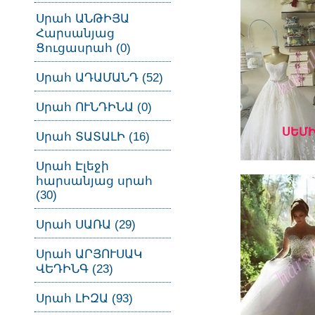
Սրահ ԱՆԹԻՅԱ
Հարսանյաց
Ցուցասրահ (0)
Սրահ ԱԴԱՄԱՆԴ (52)
Սրահ ՈՒՆԴԻՆԱ (0)
ՍԵՄԻ
Սրահ ՏԱՏԱԼԻ (16)
Սրահ Էլեջի
հարսանյաց սրահ
(30)
Սրահ ՍԱՌԱ (29)
Սրահ ԱՐՅՈՒՍԱԿ
ՎԵԴԻՆԳ (23)
Սրահ ԼԻԶԱ (93)