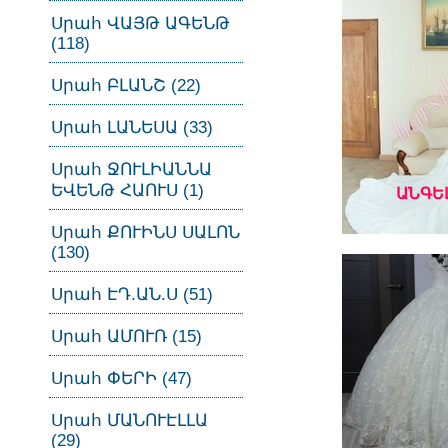
Սրահ ՎԱՅԹ ԱԳԵՆԹ
(118)
Սրահ ԲԼԱՆՇ (22)
Սրահ ԼԱՆԵՍԱ (33)
Սրահ ՋՈՒԼԻԱՆՆԱ
ԵՎԵՆԹ ՀԱՈՒՍ (1)
ԱՆԳԵ
Սրահ ՔՈՒԻՆՍ ՍԱԼՈՆ
(130)
Սրահ ԷԴ.ԱՆ.Ս (51)
Սրահ ԱՄՈՒՌ (15)
Սրահ ՓԵՐԻ (47)
Սրահ ՄԱՆՈՒԷԼԼԱ
(29)