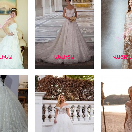
ԼԻՆԱ
ԱԵԼԻՏԱ
ՎԱՅԹ 