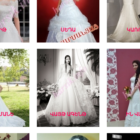
ԻԹ
ՍԵԴԱ
ԿԱՌ
ՄԱՆԵ
ՎԱՅԹ ԱԳԵՆԹ
ԻՆ Վ