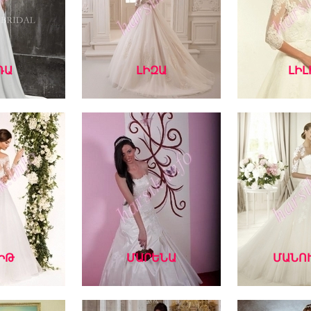
ՌԱ
ԼԻԶԱ
ԼԻԼ
ԻԹ
ՄԱՐԵՆԱ
ՄԱՆՈՒ