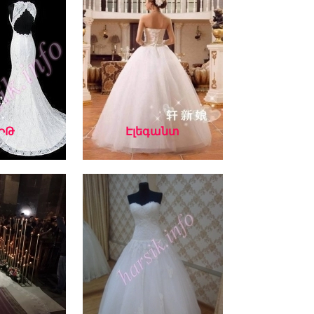
ԻԹ
Էլեգանտ