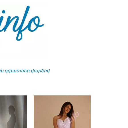
 զգեստներ վարձով
,