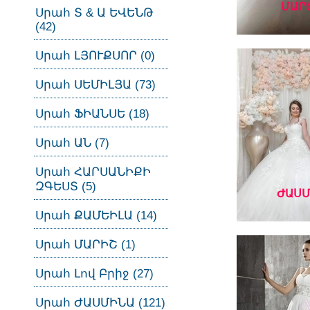
ՄԱՐ
Սրահ Տ & Ա ԵՎԵՆԹ
(42)
Սրահ ԼՅՈՒՔՍՈՐ (0)
Սրահ ՍԵՄԻԼՅԱ (73)
Սրահ ՖԻԱՆՍԵ (18)
Սրահ ԱՆ (7)
Սրահ ՀԱՐՍԱՆԻՔԻ
ԶԳԵՍՏ (5)
ԺԱՍՄ
Սրահ ՔԱՄԵԻԼԱ (14)
Սրահ ՄԱՐԻՇ (1)
Սրահ Լով Բրիջ (27)
Սրահ ԺԱՍՄԻՆԱ (121)