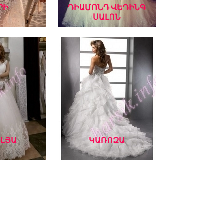
ՐԻ
ԴԻԱՄՈՆԴ ՎԵԴԻՆԳ
ՍԱԼՈՆ
ԼՅԱ
ԿԱՌՈԶԱ