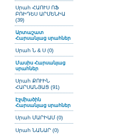
Սրահ ՀԱՈՒՍ ՈՖ
ԲՌԻԴԵՍ ԱՐՄԵՆԻԱ
(39)
Արտաշատ
Հարսանյաց սրահներ
Սրահ Ն & Ս (0)
Մասիս Հարսանյաց
սրահներ
Սրահ ՔՈՒԻՆ
ՀԱՐՍԱՆՅԱՑ (91)
Էջմիածին
Հարսանյաց սրահներ
Սրահ ՄԱՐԻԱՄ (0)
Սրահ ՆԱՆԱՐ (0)