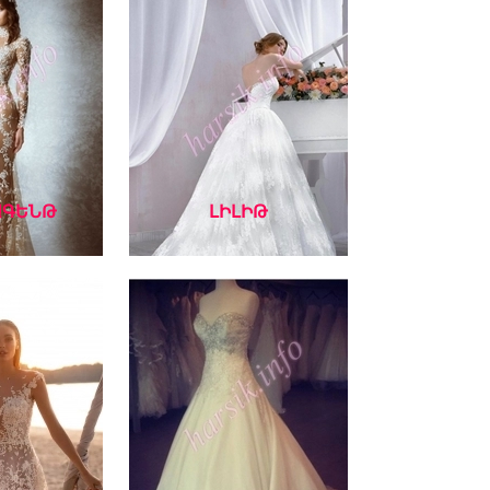
ԱԳԵՆԹ
ԼԻԼԻԹ