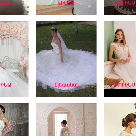
ԵՆԱ
ԼԻԼԻԹ
ՔՈՒԻՆՍ
ԻՆԱ
Էլեգանտ
ՔՈՒԻՆՍ