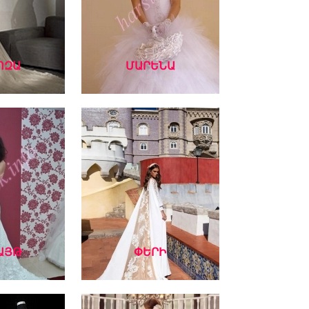
ՈԶԱ
ՄԱՐԵՆԱ
ԱՅԹ
ՓԵՐԻ