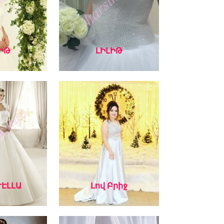
ԻԹ
ԼԻԼԻԹ
ԷԼԼԱ
Լով Բրիջ