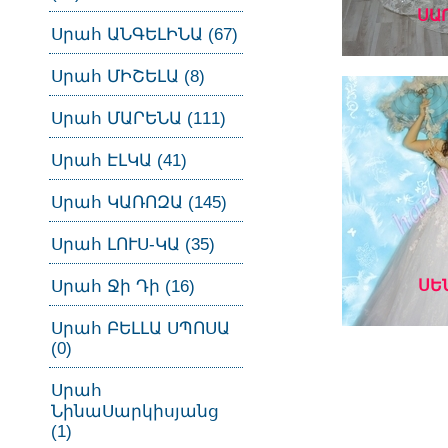
ՍԱ
Սրահ ԱՆԳԵԼԻՆԱ (67)
Սրահ ՄԻՇԵԼԱ (8)
Սրահ ՄԱՐԵՆԱ (111)
Սրահ ԷԼԿԱ (41)
Սրահ ԿԱՌՈԶԱ (145)
Սրահ ԼՈՒՍ-ԿԱ (35)
Սրահ Ջի Դի (16)
ՍԵ
Սրահ ԲԵԼԼԱ ՍՊՈՍԱ
(0)
Սրահ
ՆինաՍարկիսյանց
(1)