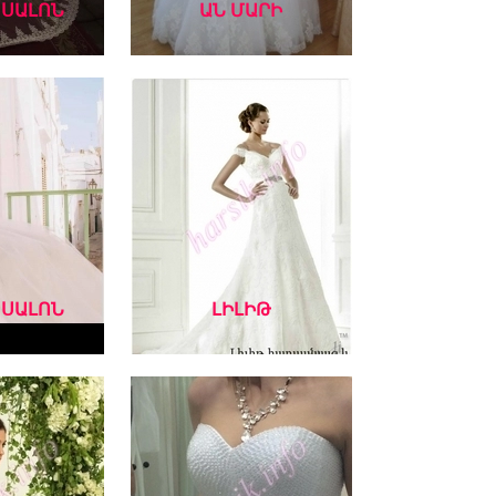
 ՍԱԼՈՆ
ԱՆ ՄԱՐԻ
 ՍԱԼՈՆ
ԼԻԼԻԹ